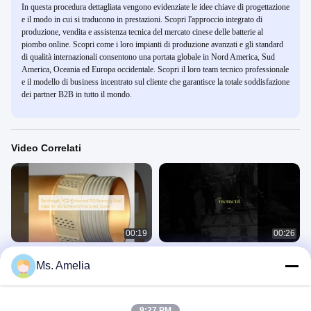
In questa procedura dettagliata vengono evidenziate le idee chiave di progettazione
e il modo in cui si traducono in prestazioni. Scopri l'approccio integrato di
produzione, vendita e assistenza tecnica del mercato cinese delle batterie al
piombo online. Scopri come i loro impianti di produzione avanzati e gli standard
di qualità internazionali consentono una portata globale in Nord America, Sud
America, Oceania ed Europa occidentale. Scopri il loro team tecnico professionale
e il modello di business incentrato sul cliente che garantisce la totale soddisfazione
dei partner B2B in tutto il mondo.
Video Correlati
00:19
00:26
Conchiglia di rivestimento PQ
1000m profondità di perforazione
Ms. Amelia
rinforzata con PCD ideale per zone
Serie 122u Full Hydraulic
abrasive e fratturate
Underground Core Drilling Rig Con
Scrematura Delle Coperture
Carotiere Rod
Certificazione CE
April 25, 2025
June 06, 2025
9:27 PM