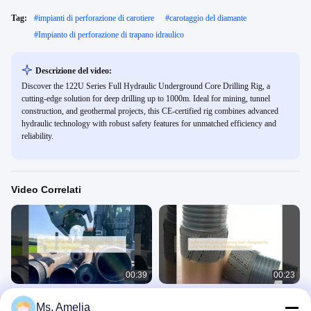
Tag:
#
impianti di perforazione di carotiere
#
carotaggio del diamante
#
Impianto di perforazione di trapano idraulico
Descrizione del video:
Discover the 122U Series Full Hydraulic Underground Core Drilling Rig, a
cutting-edge solution for deep drilling up to 1000m. Ideal for mining, tunnel
construction, and geothermal projects, this CE-certified rig combines advanced
hydraulic technology with robust safety features for unmatched efficiency and
reliability.
Video Correlati
00:39
00:23
Scala di trivellazione con filo indurito
Confezione per la trivellazione del
Ms. Amelia
per la trivellazione in condizioni
nucleo del filo Designato per una