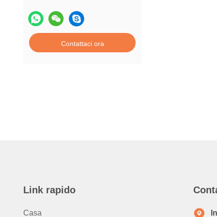
Contattaci ora
Link rapido
Cont
Casa
I