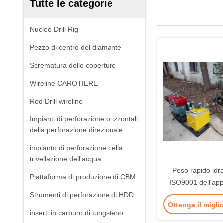
Tutte le categorie
Nucleo Drill Rig
Pezzo di centro del diamante
Scrematura delle coperture
Wireline CAROTIERE
Rod Drill wireline
Impianti di perforazione orizzontali
della perforazione direzionale
impianto di perforazione della
trivellazione dell'acqua
Peso rapido idr
Piattaforma di produzione di CBM
ISO9001 dell'app
della prova di pe
Strumenti di perforazione di HDD
Ottenga il migli
cono dell'acc
inserti in carburo di tungsteno