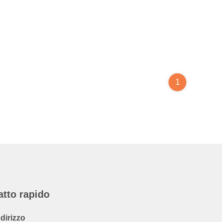
1
atto rapido
ndirizzo