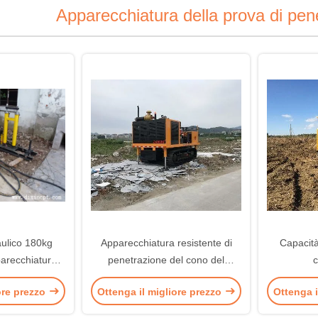
Apparecchiatura della prova di pen
aulico 180kg
Apparecchiatura resistente di
Capacità
arecchiatura
penetrazione del cono del
c
netrazione del
cingolo di CPT con un colpo
dell'appa
ore prezzo
Ottenga il migliore prezzo
Ottenga i
oppiamento
idraulico di 4 gambe/790mm
prova di 
del