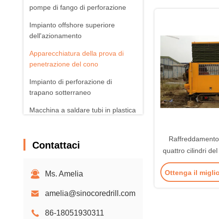
pompe di fango di perforazione
Impianto offshore superiore
dell'azionamento
Apparecchiatura della prova di
penetrazione del cono
Impianto di perforazione di
trapano sotterraneo
Macchina a saldare tubi in plastica
Prodotti fotovoltaici solari
Raffreddamento
Contattaci
Aeratori rotatori
quattro cilindri de
del cingolo d
Ottenga il migli
Ms. Amelia
penetraz
dell'apparecchiat
amelia@sinocoredrill.com
scatola del
86-18051930311