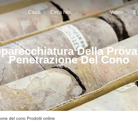
Casa
Circa Noi.
Prodotti
Video
Ev
parecchiatura Della Prova
Penetrazione Del Cono
one del cono Prodotti online