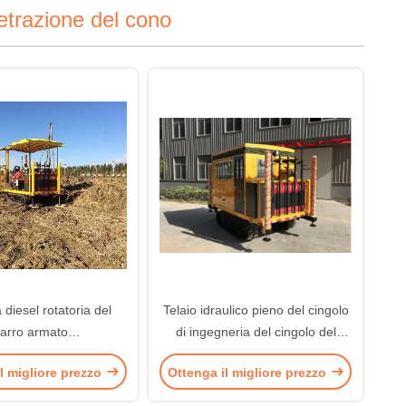
etrazione del cono
 diesel rotatoria del
Telaio idraulico pieno del cingolo
arro armato
di ingegneria del cingolo del
recchiatura 49L della
martello CPT di percussione
l migliore prezzo
Ottenga il migliore prezzo
penetrazione del cono
 cingolo di CPT