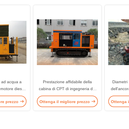
 ad acqua a
Prestazione affidabile della
Diametri
l motore diesel
cabina di CPT di ingegneria del
dell'ancor
el cono di
cono di penetrazione
del co
ore prezzo
Ottenga il migliore prezzo
Ottenga i
ione
dell'apparecchiatura idraulica
dell'appa
ura a forma di
piena della prova
la prova