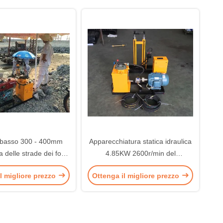
 basso 300 - 400mm
Apparecchiatura statica idraulica
a delle strade dei fori
4.85KW 2600r/min del
no di penetrazione
penetrometro di cono di CPT
l migliore prezzo
Ottenga il migliore prezzo
recchiatura portatile
valutata
della prova