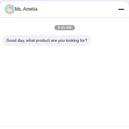
Ms. Amelia
Contatto rapido
9:15 AM
Indirizzo
Good day, what product are you looking for?
- No, no, no, no.122, Xizhang Road, città di Wuxi, provincia
del Jiangsu, 214413, PR Cina
Telefono
86-18051930311
E-mail
amelia@sinocoredrill.com
Informativa sulla privacy
|
Mappa del sito
| La Cina va bene.
Qualità Nucleo Drill Rig Fornitore. 2011-2026 Jiangsu