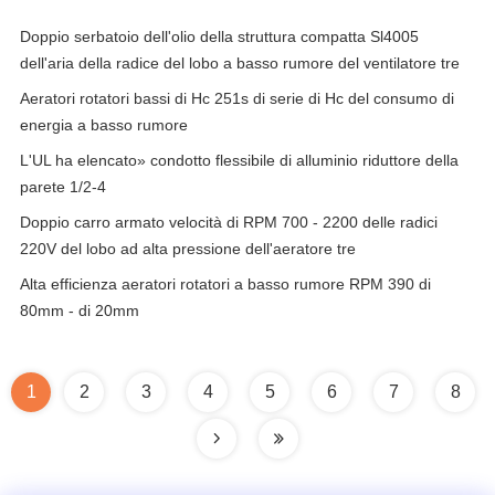
Doppio serbatoio dell'olio della struttura compatta Sl4005
dell'aria della radice del lobo a basso rumore del ventilatore tre
Aeratori rotatori bassi di Hc 251s di serie di Hc del consumo di
energia a basso rumore
L'UL ha elencato» condotto flessibile di alluminio riduttore della
parete 1/2-4
Doppio carro armato velocità di RPM 700 - 2200 delle radici
220V del lobo ad alta pressione dell'aeratore tre
Alta efficienza aeratori rotatori a basso rumore RPM 390 di
80mm - di 20mm
1
2
3
4
5
6
7
8