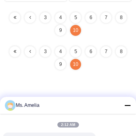
3
4
5
6
7
8
9
10
3
4
5
6
7
8
9
10
Ms. Amelia
Contatto rapido
2:12 AM
Indirizzo