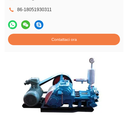
86-18051930311
Contattaci ora