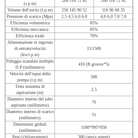
200 116 72 42
200 116 72 42
(s.p.m)
Volume dell'uscita (l.p.m)
250 145 90 52
116 96 60 35
Pressione di scarico (Mpa)
2,5 4,5 6,0 6,0
4,0 6,0 7,0 7,0
Efficienza volumetrica
85%
Efficienza meccanica
85%
Efficienza totale
70%
Alimentazione in ingresso
di entrata/velocità
15/1500
(kw/r.p.m)
Puleggia scanalata multipla
410 (B groove*5)
D.P (millimetro)
Velocità dell'input della
500
pompa (r.p.m)
Testa massima di
2,5
aspirazione (m)
Diametro interno del tubo
76
aspirante (millimetro)
Diametro interno di scarico
51
(millimetro)
Dimensioni globali
1100*995*650
(millimetro)
Peso (chilogrammo)
500 (senza potere)