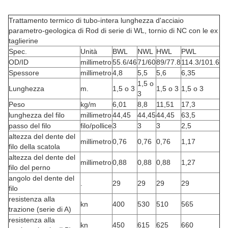
Trattamento termico di tubo-intera lunghezza d'acciaio
parametro-geologica di Rod di serie di WL, tornio di NC con le ex
taglierine
Spec.
Unità
BWL
NWL
HWL
PWL
OD/ID
millimetro
55.6/46
71/60
89/77.8
114.3/101.6
Spessore
millimetro
4,8
5,5
5,6
6,35
1,5 o
Lunghezza
m.
1,5 o 3
1,5 o 3
1,5 o 3
3
Peso
kg/m
6,01
8,8
11,51
17,3
lunghezza del filo
millimetro
44,45
44,45
44,45
63,5
passo del filo
filo/pollice
3
3
3
2,5
altezza del dente del
millimetro
0,76
0,76
0,76
1,17
filo della scatola
altezza del dente del
millimetro
0,88
0,88
0,88
1,27
filo del perno
angolo del dente del
.
29
29
29
29
filo
resistenza alla
kn
400
530
510
565
trazione (serie di A)
resistenza alla
kn
450
615
625
660