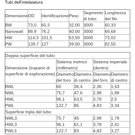
Tubi dell'intelaiatura
Segmento
Lunghezza
Dimensione
OD
Identificazione
Peso
di tubo
del filo
BW
73,0
60,3
32,00
3000
60,33
Nanowatt
88,9
76,2
40,00
3000
66,68
НW
114,3
101,5
53,50
3000
73,02
PW
139,7
127
39,00
3000
82,55
Doppia superficie del tubo
Sistema metrico
Sistema imperiale
Dimensione (trapano di
(millimetro)
(dentro)
superficie di esplorazione)
Diametro
Diametro
Diametro
Diametro
del foro
di centro
del foro
di centro
BWL
60
36,4
2,36
1,43
NWL
75,7
47,6
2,98
1,88
HWL
96,1
63,5
3,78
2,5
PWL
122,7
85
4,83
3,34
Superficie tripla del tubo
NWL3
75,7
45
2,98
1,78
HWL3
96,1
61,1
3,78
2,41
PWL3
122,7
83
4,83
3,27