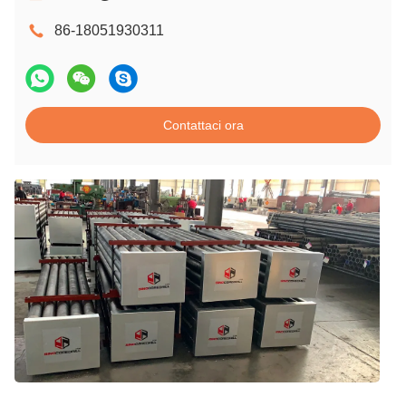
86-18051930311
Contattaci ora