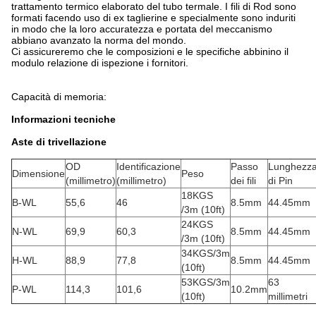
trattamento termico elaborato del tubo termale. I fili di Rod sono
formati facendo uso di ex taglierine e specialmente sono induriti
in modo che la loro accuratezza e portata del meccanismo
abbiano avanzato la norma del mondo.
Ci assicureremo che le composizioni e le specifiche abbinino il
modulo relazione di ispezione i fornitori.
Capacità di memoria:
Informazioni tecniche
Aste di trivellazione
OD
Identificazione
Passo
Lunghezz
Dimensione
Peso
(millimetro)
(millimetro)
dei fili
di Pin
18KGS
B-WL
55,6
46
8.5mm
44.45mm
/3m (10ft)
24KGS
N-WL
69,9
60,3
8.5mm
44.45mm
/3m (10ft)
34KGS/3m
H-WL
88,9
77,8
8.5mm
44.45mm
(10ft)
53KGS/3m
63
P-WL
114,3
101,6
10.2mm
(10ft)
millimetri