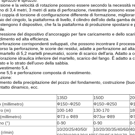
o, spruzzo e spruzzo.
orsione e la velocità di rotazione possono essere secondo la necessità 
 di 3,4 metri, 3 metri di asta di perforazione, rivestente possono ess
 coppia di torsione di configurazione differente di formazione, migliorare
aio del cingolo, la piattaforma di livello, il cilindro dell'olio della gamba
i sostengono il dispositivo, che fa la piattaforma di produzione spostar
ile.
pressione del dispositivo d'ancoraggio per fare caricamento e dello scarico
imento ed alta efficienza.
erforazione corrispondenti sviluppati, che possono incontrare il process
orso la perforazione, le scorie dei residui, adatte a perforazione ad alta 
artello di 5,2 martelli pneumatici, scorie di scarico dell'aria. Adatto a cos
forazione idraulica inferiore del martello, scarico del fango. È adatto 
ato e lo strato dell'uovo della sabbia.
ivestimento 5,4.
one 5,5 e perforazione composta di rivestimento.
zione:
ento della precipitazione del pozzo del fondamento, costruzione (buona
ontatto dinamico, ecc.
135D
150D
20
 (millimetro)
Φ150~Φ250
Φ150~Φ250
Φ
ro (m)
100-140
130-170
18
(millimetro)
Φ73 o Φ89
Φ73or Φ89
Φ7
no (°)
0-90
0-90
0-
10/20/25/40/50/
10/20/30/35/40/60/
40
 (r/min)