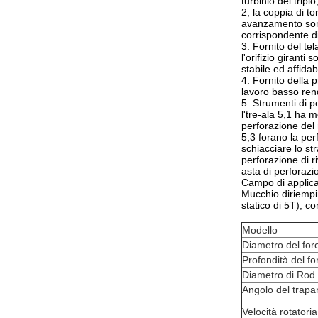
turbinio del tripl
2, la coppia di t
avanzamento sono
corrispondente di
3. Fornito del tel
l'orifizio girant
stabile ed affidab
4. Fornito della 
lavoro basso rend
5. Strumenti di p
l'tre-ala 5,1 ha m
perforazione del m
5,3 forano la per
schiacciare lo str
perforazione di r
asta di perforazi
Campo di applica
Mucchio diriempim
statico di 5T), c
Modello
Diametro del foro
Profondità del fo
Diametro di Rod 
Angolo del trapa
Velocità rotatoria