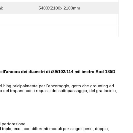
i:
5400X2100x 2100mm
ell'ancora dei diametri di /89/102/114 millimetro Rod 185D
el hihg pricipalmente per l'ancoraggio, getto che grounting ed
 del trapano con i requisiti del sottopassaggio, del grattacielo,
i perforazione.
triplo, ecc., con differenti moduli per singoli peso, doppio,