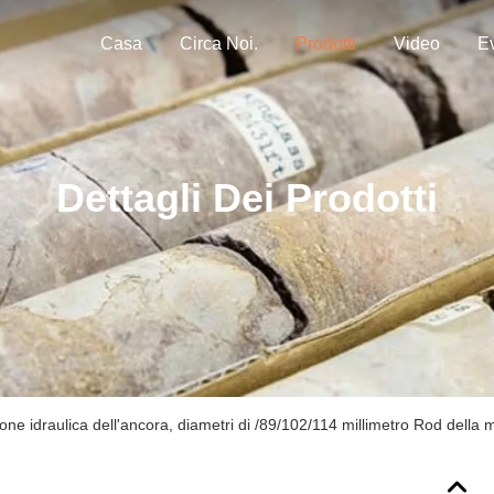
Casa
Circa Noi.
Prodotti
Video
Ev
Dettagli Dei Prodotti
one idraulica dell'ancora, diametri di /89/102/114 millimetro Rod della