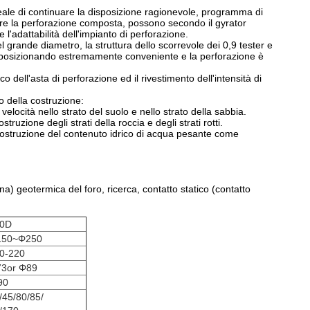
reale di continuare la disposizione ragionevole, programma di
ere la perforazione composta, possono secondo il gyrator
 l'adattabilità dell'impianto di perforazione.
 del grande diametro, la struttura dello scorrevole dei 0,9 tester e
si e posizionando estremamente conveniente e la perforazione è
 dell'asta di perforazione ed il rivestimento dell'intensità di
o della costruzione:
velocità nello strato del suolo e nello strato della sabbia.
truzione degli strati della roccia e degli strati rotti.
a costruzione del contenuto idrico di acqua pesante come
) geotermica del foro, ricerca, contatto statico (contatto
0D
150~Φ250
0-220
3or Φ89
90
/45/80/85/