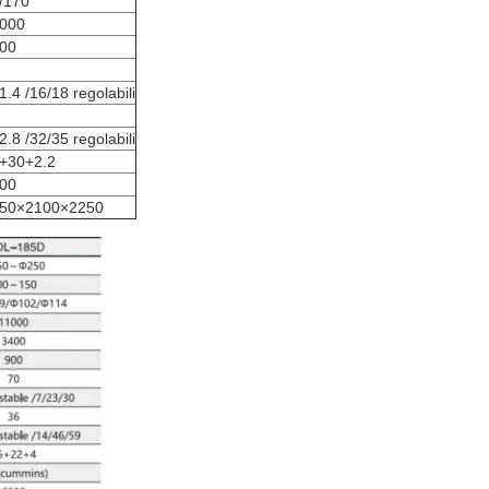
/170
000
00
1.4 /16/18 regolabili
2.8 /32/35 regolabili
+30+2.2
00
50×2100×2250