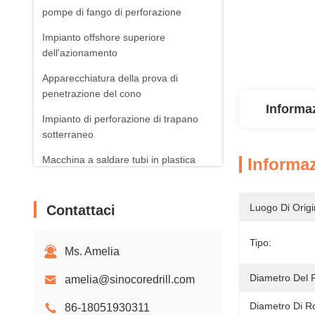
pompe di fango di perforazione
Impianto offshore superiore
dell'azionamento
Apparecchiatura della prova di
penetrazione del cono
Informaz
Impianto di perforazione di trapano
sotterraneo
Macchina a saldare tubi in plastica
Informaz
Prodotti fotovoltaici solari
Luogo Di Origi
Contattaci
Aeratori rotatori
Tipo:
Ms. Amelia
Diametro Del 
amelia@sinocoredrill.com
Diametro Di R
86-18051930311