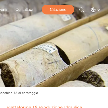
enti
Contattaci
Citazione
 macchina 73 di carotaggio
Piattaforma Di Produzione Idraulica