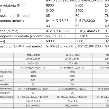
60/70/100/120/140
65/70/85/130/170
90
e rotatoria (N.m)
6800
7500
10
)
3400
3400
34
tazione (millimetro)
65
70
78
evamento (m/min)
0~1.4,/7/18/26
0~5,/7/23/30
0~
33
36
40
sione (m/min)
0~2.8,/14/36/80
0~10,/14/46/59
0~
ingresso di entrata (chilowatt)
55+18.5+2.2
55+18.5
55
mo)
6000
6000
92
rasporto (L×W×H millimetro)
5400×2100×2000
5400×2100×2000
63