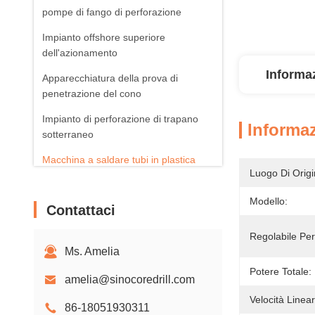
pompe di fango di perforazione
Impianto offshore superiore
dell'azionamento
Informaz
Apparecchiatura della prova di
penetrazione del cono
Impianto di perforazione di trapano
Informaz
sotterraneo
Macchina a saldare tubi in plastica
Luogo Di Origi
Prodotti fotovoltaici solari
Modello:
Contattaci
Aeratori rotatori
Regolabile Per 
Ms. Amelia
Potere Totale:
amelia@sinocoredrill.com
Velocità Linea
86-18051930311