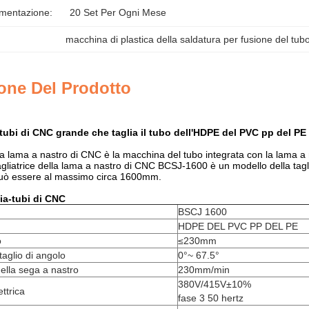
imentazione:
20 Set Per Ogni Mese
macchina di plastica della saldatura per fusione del tub
one Del Prodotto
-tubi di CNC grande che taglia il tubo dell'HDPE del PVC pp del P
 lama a nastro di CNC è la macchina del tubo integrata con la lama a nas
 tagliatrice della lama a nastro di CNC BCSJ-1600 è un modello della tagl
può essere al massimo circa 1600mm.
lia-tubi di CNC
BSCJ 1600
HDPE DEL PVC PP DEL PE
o
≤230mm
taglio di angolo
0°~ 67.5°
della sega a nastro
230mm/min
380V/415V±10%
ttrica
fase 3 50 hertz