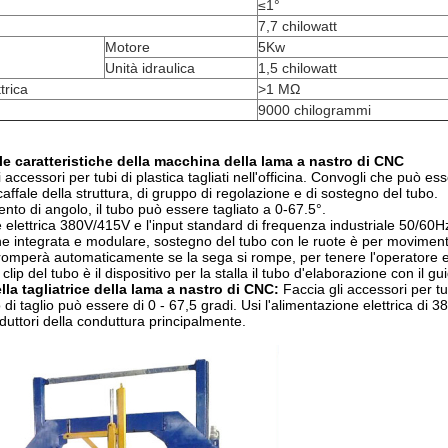
≤1°
7,7 chilowatt
Motore
5Kw
Unità idraulica
1,5 chilowatt
trica
>1 MΩ
9000 chilogrammi
le caratteristiche della macchina della lama a nastro di CNC
li accessori per tubi di plastica tagliati nell'officina. Convogli che 
affale della struttura, di gruppo di regolazione e di sostegno del tubo.
to di angolo, il tubo può essere tagliato a 0-67.5°.
e elettrica 380V/415V e l'input standard di frequenza industriale 50/60H
one integrata e modulare, sostegno del tubo con le ruote è per movimen
erromperà automaticamente se la sega si rompe, per tenere l'operatore 
a clip del tubo è il dispositivo per la stalla il tubo d'elaborazione con il g
la tagliatrice della lama a nastro di CNC:
Faccia gli accessori per tubi
 di taglio può essere di 0 - 67,5 gradi. Usi l'alimentazione elettrica 
oduttori della conduttura principalmente.