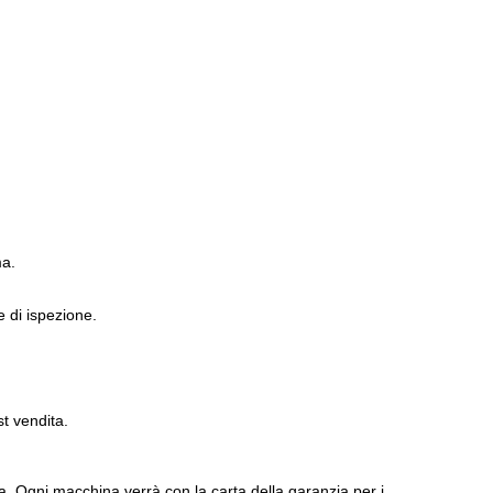
ma.
 di ispezione.
st vendita.
a. Ogni macchina verrà con la carta della garanzia per i