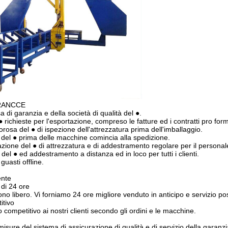
RANCCE
 di garanzia e della società di qualità del ●.
● richieste per l'esportazione, compreso le fatture ed i contratti pro for
gorosa del ● di ispezione dell'attrezzatura prima dell'imballaggio.
 del ● prima delle macchine comincia alla spedizione.
ione del ● di attrezzatura e di addestramento regolare per il personale
del ● ed addestramento a distanza ed in loco per tutti i clienti.
 guasti offline.
ente
 di 24 ore
tono libero. Vi forniamo 24 ore migliore venduto in anticipo e servizio po
itivo
o competitivo ai nostri clienti secondo gli ordini e le macchine.
sure del sistema di assicurazione di qualità e di servizio della garanzi