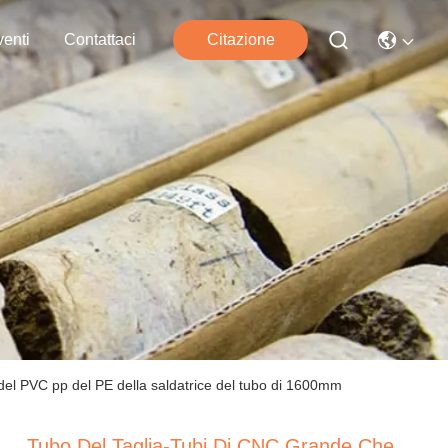
enti
Contattaci
Citazione
E del PVC pp del PE della saldatrice del tubo di 1600mm
Tubo Del Taglia-Tubi Di CNC Grande Che