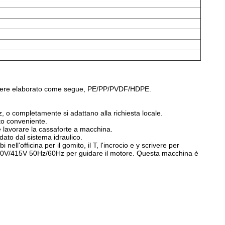
può essere elaborato come segue, PE/PP/PVDF/HDPE.
z, o completamente si adattano alla richiesta locale.
to conveniente.
e lavorare la cassaforte a macchina.
uidato dal sistema idraulico.
 nell'officina per il gomito, il T, l'incrocio e y scrivere per
di 380V/415V 50Hz/60Hz per guidare il motore. Questa macchina è