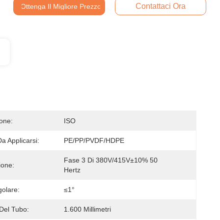
Contattaci Ora
Ottenga Il Migliore Prezzo
ione:
ISO
Da Applicarsi:
PE/PP/PVDF/HDPE
Fase 3 Di 380V/415V±10% 50 
ione:
Hertz
golare:
≤1°
Del Tubo:
1.600 Millimetri