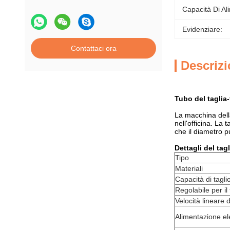
Capacità Di Al
Evidenziare:
Contattaci ora
Descrizi
Tubo del taglia
La macchina della
nell'officina. La
che il diametro 
Dettagli del tag
Tipo
Materiali
Capacità di tagli
Regolabile per il 
Velocità lineare 
Alimentazione ele