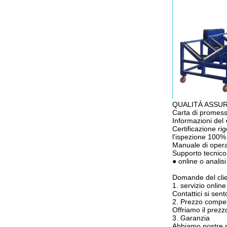
QUALITÀ ASSU
Carta di promessa
Informazioni del 
Certificazione ri
l'ispezione 100%
Manuale di operaz
Supporto tecnico 
● online o analisi
Domande del cli
1. servizio online
Contattici si sen
2. Prezzo compet
Offriamo il prezz
3. Garanzia
Abbiamo nostre mi