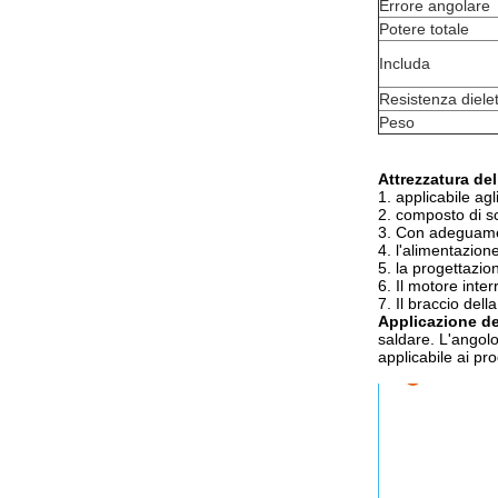
Errore angolare
Potere totale
Includa
Resistenza dielet
Peso
Attrezzatura del
1. applicabile ag
2. composto di sc
3. Con adeguamen
4. l'alimentazion
5. la progettazi
6. Il motore int
7. Il braccio dell
Applicazione del
saldare. L'angolo
applicabile ai pr