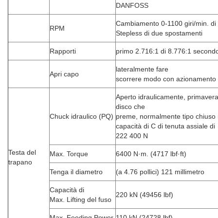
DANFOSS
Cambiamento 0-1100 giri/min. di
RPM
Stepless di due spostamenti
Rapporti
primo 2.716:1 di 8.776:1 secon
lateralmente fare
Apri capo
scorrere modo con azionamento 
Aperto idraulicamente, primavera
disco che
Chuck idraulico (PQ)
preme, normalmente tipo chiuso
capacità di C di tenuta assiale di
222 400 N
Testa del
Max. Torque
6400 N·m. (4717 lbf·ft)
trapano
Tenga il diametro
(a 4.76 pollici) 121 millimetro
Capacità di
220 kN (49456 lbf)
Max. Lifting del fuso
Max. Feeding Power
110 kN (24728 lbf)