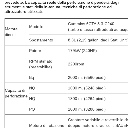
prevedute. La capacità reale della perforazione dipenderà dagli
strumenti e stati della in-tenuta, tecniche di perforazione ed
attrezzature utilizzati.
Cummins 6CTA 8.3-C240
Modello
Motore
(turbo e tassa raffreddati ad acq
diesel
Spostamento
8.3L (2,19 galloni degli Stati Unit
Potere
179kW (240HP)
RPM stimato
2200rpm
(prestabilire)
Bq
2000 m. (6560 piedi)
NQ
1600 m. (5248 piedi)
Capacità di
perforazione
HQ
1300 m. (4264 piedi)
PQ
1000 m. (3280 piedi)
Creatore variabile e reversibile d
Motore di rotazione
doppio motore idraulico -: SAUE