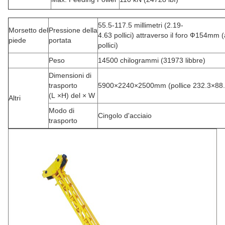
55.5-117.5 millimetri (2.19-
Morsetto del
Pressione della
4.63 pollici) attraverso il foro Ф154mm 
piede
portata
pollici)
Peso
14500 chilogrammi (31973 libbre)
Dimensioni di
trasporto
5900×2240×2500mm (pollice 232.3×88
(L ×H) del × W
Altri
Modo di
Cingolo d'acciaio
trasporto