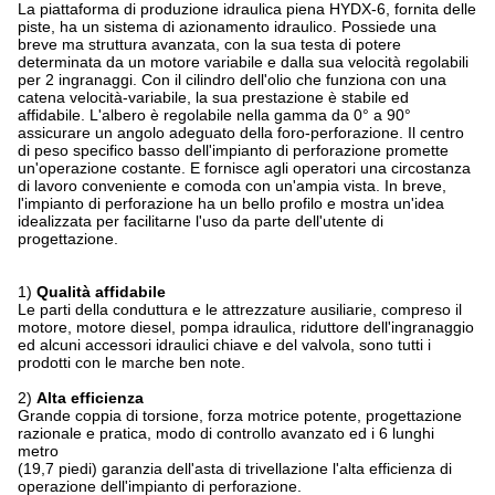
La piattaforma di produzione idraulica piena HYDX-6, fornita delle
piste, ha un sistema di azionamento idraulico. Possiede una
breve ma struttura avanzata, con la sua testa di potere
determinata da un motore variabile e dalla sua velocità regolabili
per 2 ingranaggi. Con il cilindro dell'olio che funziona con una
catena velocità-variabile, la sua prestazione è stabile ed
affidabile. L'albero è regolabile nella gamma da 0° a 90°
assicurare un angolo adeguato della foro-perforazione. Il centro
di peso specifico basso dell'impianto di perforazione promette
un'operazione costante. E fornisce agli operatori una circostanza
di lavoro conveniente e comoda con un'ampia vista. In breve
,
l'impianto di perforazione ha un bello profilo e mostra un'idea
idealizzata per facilitarne l'uso da parte dell'utente di
progettazione.
1)
Qualità affidabile
Le parti della conduttura e le attrezzature ausiliarie, compreso il
motore, motore diesel, pompa idraulica, riduttore dell'ingranaggio
ed alcuni accessori idraulici chiave e del valvola, sono tutti i
prodotti con le marche ben note.
2)
Alta efficienza
Grande coppia di torsione, forza motrice potente, progettazione
razionale e pratica, modo di controllo avanzato ed i 6 lunghi
metro
(19,7 piedi) garanzia dell'asta di trivellazione l'alta efficienza di
operazione dell'impianto di perforazione.