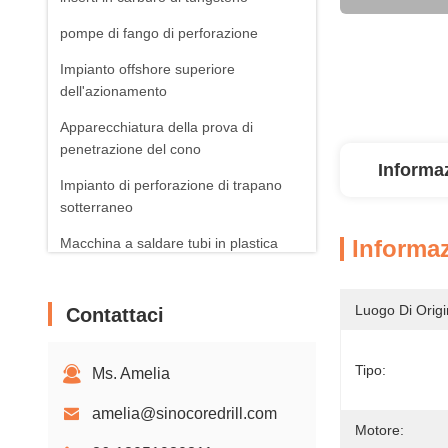
pompe di fango di perforazione
Impianto offshore superiore
dell'azionamento
Apparecchiatura della prova di
penetrazione del cono
Informaz
Impianto di perforazione di trapano
sotterraneo
Macchina a saldare tubi in plastica
Informaz
Prodotti fotovoltaici solari
Luogo Di Origi
Contattaci
Aeratori rotatori
Tipo:
Ms. Amelia
amelia@sinocoredrill.com
Motore: