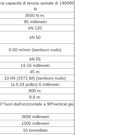
na capacità di tenuta assiale di 140000
N
3550 N·m.
95 millimetri
kN 120
kN 50
0-50 m/min (tamburo nudo)
kN 55
14-16 millimetri
45 m.
10 kN (3372 lbf) (tamburo nudo)
(a 0,24 pollici) 6 millimetri
800 m.
8,8 m.
5º fuori dall'orizzontale a 90ºvertical giù
3600 millimetri
1000 millimetri
10 tonnellate