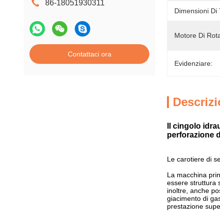
86-18051930311
Dimensioni Di 
Motore Di Rot
Contattaci ora
Evidenziare:
Descrizi
Il cingolo idr
perforazione d
Le carotiere di s
La macchina princ
essere struttura 
inoltre, anche po
giacimento di gas
prestazione supe