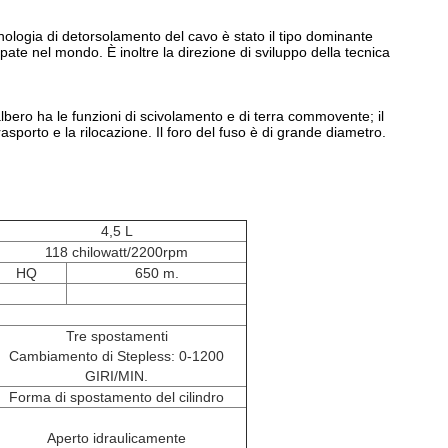
ecnologia di detorsolamento del cavo è stato il tipo dominante
pate nel mondo. È inoltre la direzione di sviluppo della tecnica
albero ha le funzioni di scivolamento e di terra commovente; il
rasporto e la rilocazione. Il foro del fuso è di grande diametro.
4,5 L
118 chilowatt/2200rpm
HQ
650 m.
Tre spostamenti
Cambiamento di Stepless: 0-1200
GIRI/MIN.
Forma di spostamento del cilindro
Aperto idraulicamente