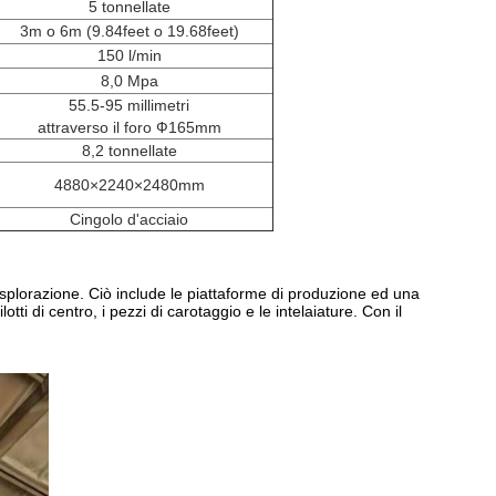
5 tonnellate
3m o 6m (9.84feet o 19.68feet)
150 l/min
8,0 Mpa
55.5-95 millimetri
attraverso il foro Ф165mm
8,2 tonnellate
4880×2240×2480mm
Cingolo d'acciaio
l'esplorazione. Ciò include le piattaforme di produzione ed una
otti di centro, i pezzi di carotaggio e le intelaiature. Con il