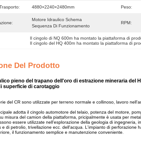
Trasporto:
4880×2240×2480mm
Peso:
Motore Idraulico Schema 
azione:
RPM:
Sequenza Di Funzionamento
Il cingolo di NQ 600m ha montato la piattaforma di pro
Il cingolo del HQ 400m ha montato la piattaforma di pr
one Del Prodotto
aulico pieno del trapano dell'oro di estrazione mineraria del
i superficie di carotaggio
erie del CR sono utilizzate per terreno normale e collinoso, lavoro nell
ipale adotta il cingolo automotore del telaio, potenza del motore, pomp
su misura del camion della piattaforma, pricipalmente è usata per metall
ssono essere utilizzate nell'esplorazione della geologia di ingegneria, i
 e di petrolio, trivellazione ecc. dell'acqua. L'impianto di perforazione h
riore, il funzionamento semplice e manutenzione conveniente.