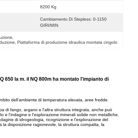
8200 Kg
Cambiamento Di Stepless: 0-1150 
GIRI/MIN.
duzione
, 
oduzione
, 
Piattaforma di produzione idraulica montata cingolo
 HQ 650 la m. il NQ 800m ha montato l'impianto di
'ambito dell'ambiente di temperatura elevata, aree fredde.
a di fango, argano e l'altra struttura integrata, anche può
o e l'indagine e l'esplorazione minerali solide non metalliche,
ndagine di idrogeologia, ricognizione e l'esplorazione del
a
la disposizione ragionevole, la struttura compatta, la