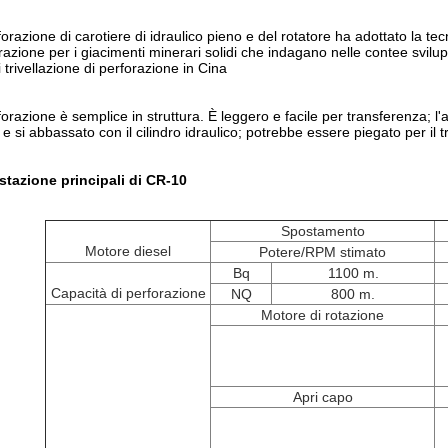
forazione di carotiere di idraulico pieno e del rotatore ha adottato la t
razione per i giacimenti minerari solidi che indagano nelle contee svilup
 trivellazione di perforazione in Cina
forazione è semplice in struttura. È leggero e facile per transferenza; l'
e si abbassato con il cilindro idraulico; potrebbe essere piegato per il t
stazione principali di CR-10
Spostamento
Motore diesel
Potere/RPM stimato
Bq
1100 m.
Capacità di perforazione
NQ
800 m.
Motore di rotazione
Apri capo