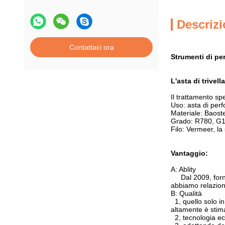
Descrizi
Contattaci ora
Strumenti di pe
L'asta di trivel
Il trattamento spe
Uso: asta di perf
Materiale: Baoste
Grado: R780, G1
Filo: Vermeer, l
Vantaggio:
A: Ablity
Dal 2009, forn
abbiamo relazione
B: Qualità
1, quello solo i
altamente è stim
2, tecnologia ec