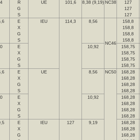
4
R
UE
101,6
8,38 (9,19)
NC38
127
G
127
S
127
,6
E
IEU
114,3
8,56
158,8
X
158,8
G
158,8
S
158,8
NC46
0
E
10,92
158,75
X
158,75
G
158,75
S
158,75
,6
E
UE
8,56
NC50
168,28
X
168,28
G
168,28
S
168,28
0
E
10,92
168,28
X
168,28
G
168,28
S
168,28
,5
E
IEU
127
9,19
168,28
X
168,28
G
168,28