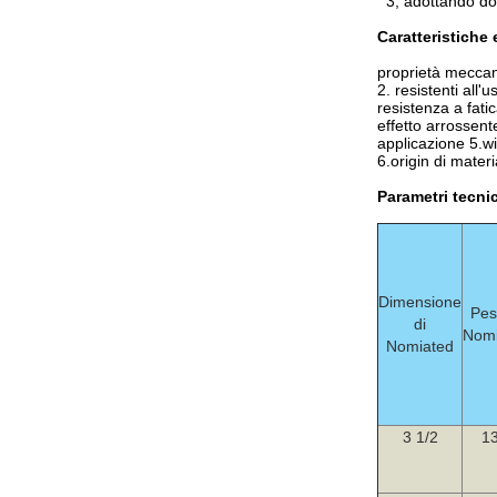
3, adottando do
Caratteristiche 
proprietà meccan
2. resistenti all'u
resistenza a fati
effetto arrossent
applicazione 5.w
6.origin di materi
Parametri tecnic
Dimensione
Pes
di
Nomi
Nomiated
3 1/2
13