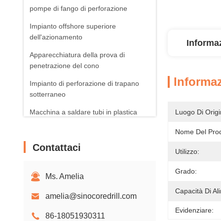
pompe di fango di perforazione
Impianto offshore superiore
dell'azionamento
Informaz
Apparecchiatura della prova di
penetrazione del cono
Informaz
Impianto di perforazione di trapano
sotterraneo
Macchina a saldare tubi in plastica
Luogo Di Origi
Prodotti fotovoltaici solari
Nome Del Prod
Contattaci
Aeratori rotatori
Utilizzo:
Grado:
Ms. Amelia
Capacità Di Al
amelia@sinocoredrill.com
Evidenziare:
86-18051930311