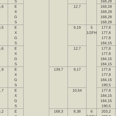
S
168,28
,6
E
12,7
168,28
X
168,28
G
168,28
S
168,28
,5
E
9,19
5
177,8
X
1/2FH
177,8
G
177,8
S
184,15
,6
E
12,7
177,8
X
177,8
G
184,15
S
184,15
,9
E
139,7
9,17
177,8
X
177,8
G
184,15
S
190,5
,7
E
10,54
177,8
X
184,15
G
184,15
S
190,5
,2
E
168,3
8,38
6
203,2