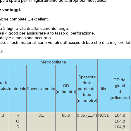
ppia spalla per il miglioramento della proprietà meccanica.
e vantaggi:
iche complete 1.excellent.
so.
ca 3.high e vita di affaticamento lunga.
esi 4.good per assicurare alto tasso di perforazione.
idely e dimensione accurata.
ale: i nostri materiali sono venuti dall'acciaio di bao che è la migliore fa
i:
Metropolitana
Spessore
OD dei
o di
della
OD
giunti
ated
materiale
Rovesciamento
parete del
filo
(millimetro)
d
tubo
(millimetro)
(millimetro)
,3
R
UE
88,9
9,35 (11,4)
NC31
104,8
G
104,8
S
104,8