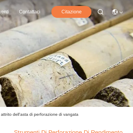
enti
Contattaci
Citazione
ttrito dell'asta di perforazione di vangata
Strumenti Di Perforazione Di Rendimento