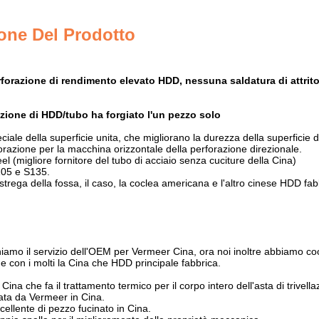
one Del Prodotto
rforazione di rendimento elevato HDD, nessuna saldatura di attrito
lazione di HDD/tubo ha forgiato l'un pezzo solo
ciale della superficie unita, che migliorano la durezza della superficie del
orazione per la macchina orizzontale della perforazione direzionale.
el (migliore fornitore del tubo di acciaio senza cuciture della Cina)
05 e S135.
a strega della fossa, il caso, la coclea americana e l'altro cinese HDD
iamo il servizio dell'OEM per Vermeer Cina, ora noi inoltre abbiamo coop
 con i molti la Cina che HDD principale fabbrica.
n Cina che fa il trattamento termico per il corpo intero dell'asta di trive
ata da Vermeer in Cina.
cellente di pezzo fucinato in Cina.