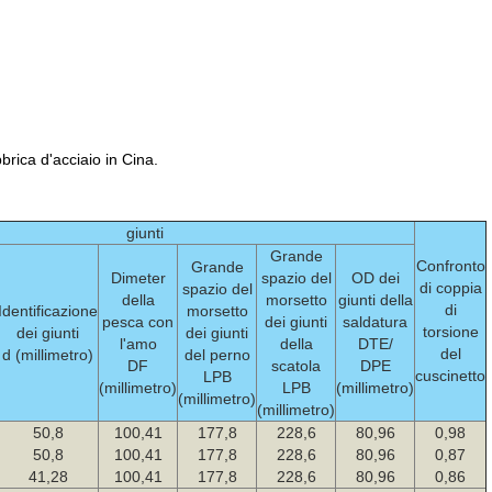
bbrica d'acciaio in Cina.
giunti
Grande
Confronto
Grande
Dimeter
spazio del
OD dei
di coppia
spazio del
della
morsetto
giunti della
di
Identificazione
morsetto
pesca con
dei giunti
saldatura
torsione
dei giunti
dei giunti
l'amo
della
DTE/
del
d (millimetro)
del perno
DF
scatola
DPE
cuscinetto
LPB
(millimetro)
LPB
(millimetro)
(millimetro)
(millimetro)
50,8
100,41
177,8
228,6
80,96
0,98
50,8
100,41
177,8
228,6
80,96
0,87
41,28
100,41
177,8
228,6
80,96
0,86