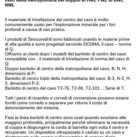
cavo della metropolitana del doppio di HWL PWL di BWL
NWL
Il materiale di trivellazione del centro del cavo è molto
comunemente usato per l'esplorazione minerale per i fori
profondi a causa di uso pratico.
I prodotti di Sinocoredrill sono fabbricati usando le materie prime
di alta qualità e sono progettati secondo DCDMA, il cavo – norma
di Q.
Offriamo ai clienti dopo i modelli del barilotto di centro del cavo
compatibile con - il materiale di trivellazione di norma del cavo di
Q;
Doppio barilotto di centro della metropolitana del cavo; B, N, H,
dimensioni di P;
Barilotto di centro triplo della metropolitana del cavo; B-3, N-3, H-
3, dimensioni P-3;
Barilotto di centro del cavo T2-76, T2-86, T2-101… Serie di T;
Tutti i pezzi di ricambio e corredi di conversione possono essere
forniti come corredo o separare per ridurre il costo di
detorsolamento del sistema.
Fissi la linea barilotti di centro sono usati quando svuotano alle
maggiori profondità, pricipalmente perché eliminano la necessità
di coppia e disgiungere la corda di barretta ogni volta il centro è
recuperato. Un dispositivo oltrepassato è caduto su un cavo e