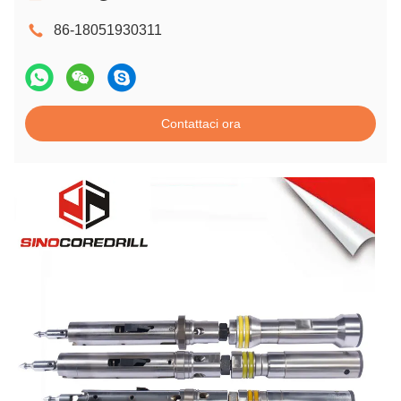
86-18051930311
Contattaci ora