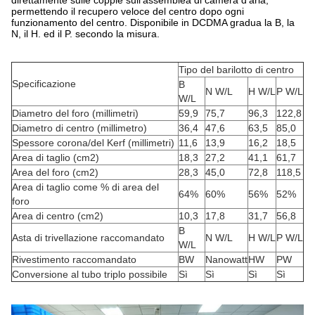
direttamente sulle coppie sull'assemblea di camera d'aria,
permettendo il recupero veloce del centro dopo ogni
funzionamento del centro. Disponibile in DCDMA gradua la B, la
N, il H. ed il P. secondo la misura.
Tipo del barilotto di centro
Specificazione
B
N W/L
H W/L
P W/L
W/L
Diametro del foro (millimetri)
59,9
75,7
96,3
122,8
Diametro di centro (millimetro)
36,4
47,6
63,5
85,0
Spessore corona/del Kerf (millimetri)
11,6
13,9
16,2
18,5
Area di taglio (cm2)
18,3
27,2
41,1
61,7
Area del foro (cm2)
28,3
45,0
72,8
118,5
Area di taglio come % di area del
64%
60%
56%
52%
foro
Area di centro (cm2)
10,3
17,8
31,7
56,8
B
Asta di trivellazione raccomandato
N W/L
H W/L
P W/L
W/L
Rivestimento raccomandato
BW
Nanowatt
HW
PW
Conversione al tubo triplo possibile
Sì
Sì
Sì
Sì