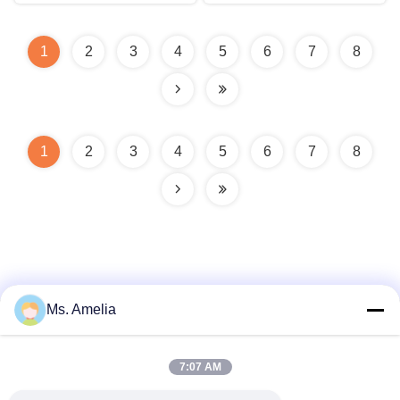
1
2
3
4
5
6
7
8
1
2
3
4
5
6
7
8
Ms. Amelia
Contatto rapido
7:07 AM
Indirizzo