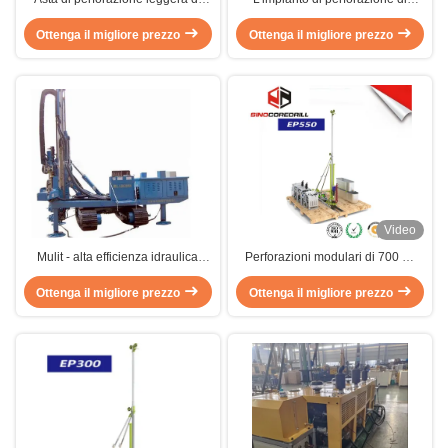
perforazione/torre piattaforma di
trapano idraulico parte la torre
produzione con il carico morto
Ottenga il migliore prezzo
Ottenga il migliore prezzo
18m 320KN di Drillig per
massimo 320KN
l'esplorazione geologica
Video
Mulit - alta efficienza idraulica
Perforazioni modulari di 700 m,
della piattaforma di produzione
leggere, portatili, perforazioni con
Ottenga il migliore prezzo
dell'ancora dell'impianto di
Ottenga il migliore prezzo
propulsione idraulica
perforazione di carotiere di
funzione