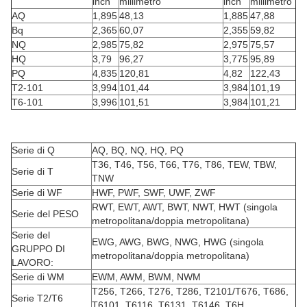
lnch
millimetro
lnch
millimetro
AQ
1,895
48,13
1,885
47,88
Bq
2,365
60,07
2,355
59,82
NQ
2,985
75,82
2,975
75,57
HQ
3,79
96,27
3,775
95,89
PQ
4,835
120,81
4,82
122,43
T2-101
3,994
101,44
3,984
101,19
T6-101
3,996
101,51
3,984
101,21
Serie di Q
AQ, BQ, NQ, HQ, PQ
T36, T46, T56, T66, T76, T86, TEW, TBW,
Serie di T
TNW
Serie di WF
HWF, PWF, SWF, UWF, ZWF
RWT, EWT, AWT, BWT, NWT, HWT (singola
Serie del PESO
metropolitana/doppia metropolitana)
Serie del
EWG, AWG, BWG, NWG, HWG (singola
GRUPPO DI
metropolitana/doppia metropolitana)
LAVORO:
Serie di WM
EWM, AWM, BWM, NWM
T256, T266, T276, T286, T2101/T676, T686,
Serie T2/T6
T6101, T6116, T6131, T6146, T6H