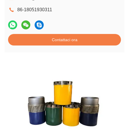
86-18051930311
Contattaci ora