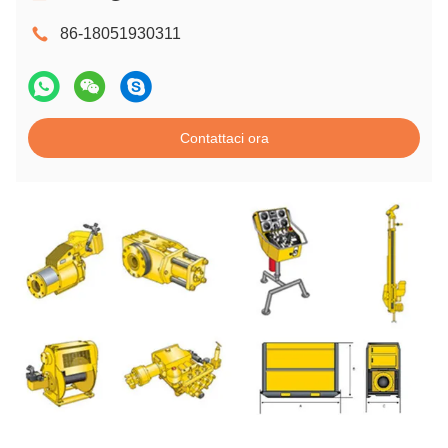
86-18051930311
Contattaci ora