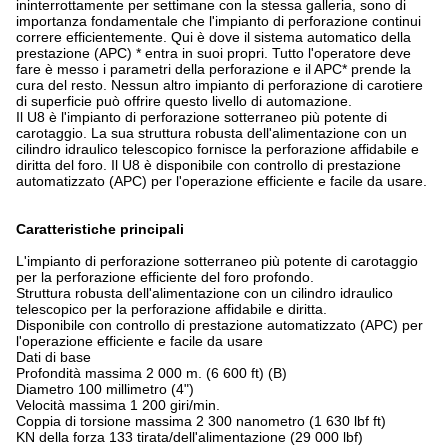
ininterrottamente per settimane con la stessa galleria, sono di
importanza fondamentale che l'impianto di perforazione continui
correre efficientemente. Qui è dove il sistema automatico della
prestazione (APC) * entra in suoi propri. Tutto l'operatore deve
fare è messo i parametri della perforazione e il APC* prende la
cura del resto. Nessun altro impianto di perforazione di carotiere
di superficie può offrire questo livello di automazione.
Il U8 è l'impianto di perforazione sotterraneo più potente di
carotaggio. La sua struttura robusta dell'alimentazione con un
cilindro idraulico telescopico fornisce la perforazione affidabile e
diritta del foro. Il U8 è disponibile con controllo di prestazione
automatizzato (APC) per l'operazione efficiente e facile da usare.
Caratteristiche principali
L'impianto di perforazione sotterraneo più potente di carotaggio
per la perforazione efficiente del foro profondo.
Struttura robusta dell'alimentazione con un cilindro idraulico
telescopico per la perforazione affidabile e diritta.
Disponibile con controllo di prestazione automatizzato (APC) per
l'operazione efficiente e facile da usare
Dati di base
Profondità massima 2 000 m. (6 600 ft) (B)
Diametro 100 millimetro (4")
Velocità massima 1 200 giri/min.
Coppia di torsione massima 2 300 nanometro (1 630 lbf ft)
KN della forza 133 tirata/dell'alimentazione (29 000 lbf)