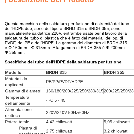
Questa macchina della saldatura per fusione di estremità del tubo
dell'HDPE due, serie del tipo è BRHD-315 e BRDH-355, sono
manualmente saldatrice 220V, entrambe usate per il lavoro della
saldatura del tubo di plastica che è fatto dei materiali dei pp, di
PVDF, del PE e dell'HDPE. La gamma del diametro di BRDH-315
è Φ 160mm - Φ 315mm. E la gamma di BRDH-355 è Φ 200mm -
Φ 355mm.
Specifiche del tubo dell'HDPE della saldatura per fusione
Modello
BRDH-315
BRDH-355
Materiali da
PE/PP/PVDF/HDPE
applicarsi
Gamma di diametri
160/180/200/225/250/280/315
200/225/250/28
Temperatura
- ºC 5 - 45
dell'ambiente
Alimentazione
220V/240V 50Hz/60Hz
elettrica
Potere totale
4,42 chilowatt
5,05 chilowatt
Piastra di
2,75 chilowatt
3,2 chilowatt