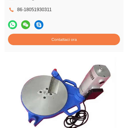
86-18051930311
Contattaci ora