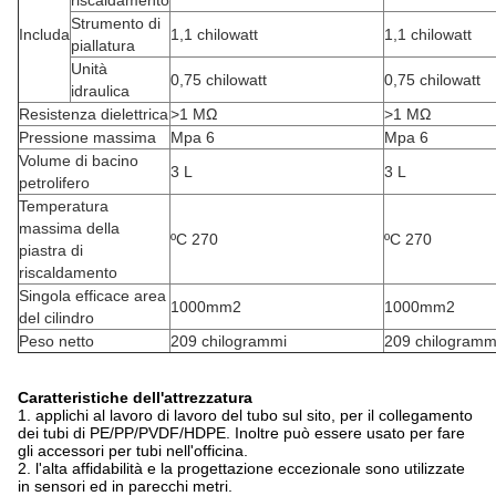
riscaldamento
Strumento di
Includa
1,1 chilowatt
1,1 chilowatt
piallatura
Unità
0,75 chilowatt
0,75 chilowatt
idraulica
Resistenza dielettrica
>1 MΩ
>1 MΩ
Pressione massima
Mpa 6
Mpa 6
Volume di bacino
3 L
3 L
petrolifero
Temperatura
massima della
ºC 270
ºC 270
piastra di
riscaldamento
Singola efficace area
1000mm2
1000mm2
del cilindro
Peso netto
209 chilogrammi
209 chilogramm
Caratteristiche dell'attrezzatura
1. applichi al lavoro di lavoro del tubo sul sito, per il collegamento
dei tubi di PE/PP/PVDF/HDPE. Inoltre può essere usato per fare
gli accessori per tubi nell'officina.
2. l'alta affidabilità e la progettazione eccezionale sono utilizzate
in sensori ed in parecchi metri.