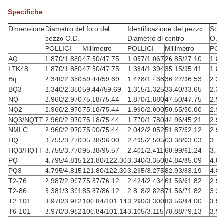
Specifiche
Dimensione
Diametro del foro del
Identificazione del pezzo.
Sc
pezzo O.D.
Diametro di centro
O.
POLLICI
Millimetro
POLLICI
Millimetro
P
AQ
1.870/1.880
47.50/47.75
1.057/1.067
26.85/27.10
1.
LTK48
1.870/1.880
47.50/47.75
1.384/1.394
35.15/35.41
1.
Bq
2.340/2.350
59.44/59.69
1.428/1.438
36.27/36.53
2.
BQ3
2.340/2.350
59.44//59.69
1.315/1.325
33.40/33.65
2.
NQ
2.960/2.970
75.18/75.44
1.870/1.880
47.50/47.75
2.
NQ2
2.960/2.970
75.18/75.44
1.990/2.000
50.65/50.80
2.
NQ3/NQTT
2.960/2.970
75.18/75.44
1.770/1.780
44.96/45.21
2.
NMLC
2.960/2.970
75.00/75.44
2.042/2.052
51.87/52.12
2.
HQ
3.755/3.770
95.38/96.00
2.495/2.505
63.38/63.63
3.
HQ3/HQTT
3.755/3.770
95.38/95.57
2.401/2.411
60.99/61.24
3.
PQ
4.795/4.815
121.80/122.30
3.340/3.350
84.84/85.09
4.
PQ3
4.795/4.815
121.80/122.30
3.265/3.275
82.93/83.19
4.
T2-76
2.987/2.997
75.87/76.12
2.424/2.434
61.56/61.82
2.
T2-86
3.381/3.391
85.87/86.12
2.818/2.828
71.56/71.82
3.
T2-101
3.970/3.982
100.84/101.14
3.290/3.300
83.56/84.00
3.
T6-101
3.970/3.982
100.84/101.14
3.105/3.115
78.88/79.13
3.