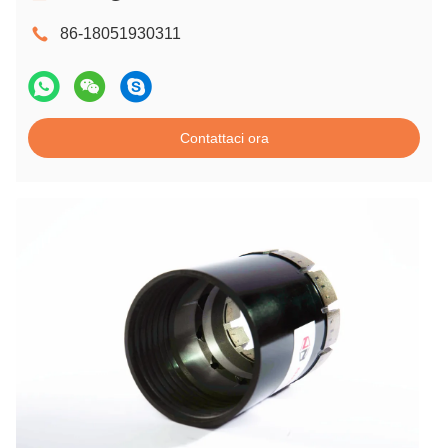
86-18051930311
Contattaci ora