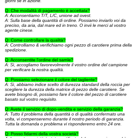
giorni se in azione.
Q: Che modalità di pagamento è accettata?
A: Acconsentiamo T/T, L/C, unione ad ovest.
A: Sulla base della quantità di ordine. Possiamo inviarlo voi da
preciso, da aria, dal mare ed in treno. O invii le merci al vostro
agente cinese.
Q: Come controllare la qualità?
A: Controlliamo & verifichiamo ogni pezzo di carotiere prima della
spedizione.
Q: Acconsentite l'ordine del samle?
A: Sì,
accogliamo favorevolmente il vostro ordine del campione
per verificare la nostra qualità.
Q: Possiamo selezionare il colore del tagliente?
A: Sì, abbiamo indice scelto di durezza standard della roccia per
scegliere la durezza della matrice di pezzo delle carotiere. Se
avete bisogno di, possiamo fare il colore del pezzo di carotiere
basato sul vostro requisito.
Q: Avete il servizio di dopo-vendita e servizio della garanzia?
A: Tutto il problema della quantità o di qualità confermato una
volta, vi compenseremo durante il nostro periodo di garanzia.
Tutta la domanda o problema vi risponderemo entro 24 ore.
Q: Posso fidarmi della vostra società?