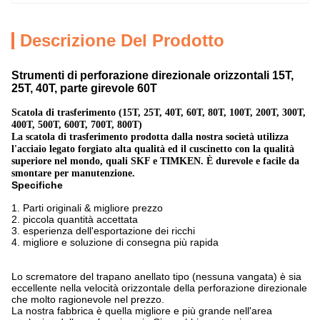
Descrizione Del Prodotto
Strumenti di perforazione direzionale orizzontali 15T,
25T, 40T, parte girevole 60T
Scatola di trasferimento (15T, 25T, 40T, 60T, 80T, 100T, 200T, 300T,
400T, 500T, 600T, 700T, 800T)
La scatola di trasferimento prodotta dalla nostra società utilizza
l'acciaio legato forgiato alta qualità ed il cuscinetto con la qualità
superiore nel mondo, quali SKF e TIMKEN. È durevole e facile da
smontare per manutenzione.
Specifiche
1.
Parti originali & migliore prezzo
2. piccola quantità accettata
3. esperienza dell'esportazione dei ricchi
4. migliore e soluzione di consegna più rapida
Lo scrematore del trapano anellato tipo (nessuna vangata) è sia
eccellente nella velocità orizzontale della perforazione direzionale
che molto ragionevole nel prezzo.
La nostra fabbrica è quella migliore e più grande nell'area