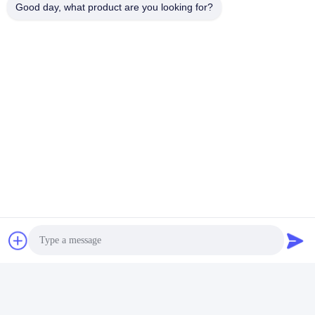
Good day, what product are you looking for?
Tag:
Parti Delle Carotiere Del Cavo
Perforazione Parti
Sistema Di Detorsolamento Del Cavo
Contatto rapido