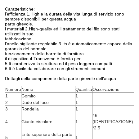
Caratteristiche:
l'efficienza 1.High e la durata della vita lunga di servizio sono
sempre disponibili per questa acqua
parte girevole.
i materiali 2.High-quality ed il trattamento del filo sono stati
utilizzati in suo
fabbricazione.
l'anello sigillante regolabile 3.Its è automaticamente capace della
garanzia del normale
funzionamento della barretta di fornitura.
il dispositivo 4.Transverse è fornito per.
5.It caratterizza la struttura ed il peso leggero compatti.
6.It è facile da collaborare con gli strumenti comuni.
Dettagli della componente della parte girevole dell'acqua
Numero
Nome
Quantità
Osservazione
1
Gomito
1
2
Dado del fuso
1
3
Rondella
1
46
4
Giunto circolare
1
(IDENTIFICAZIONE)
*2.5
Ente superiore della parte
5
1