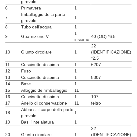
girevole
6
Primavera
1
Imballaggio della parte
7
1
girevole
8
Tubo dell'acqua
1
1
9
Guarnizione V
40 (OD) *6.5
insieme
22
10
Giunto circolare
1
(IDENTIFICAZIONE)
*2.5
11
Cuscinetto di spinta
1
6207
12
Fuso
1
13
Cuscinetto di spinta
1
8307
14
Base
1
15
Alloggio dell'imballaggio
11
16
Cuscinetto di spinta
1
107
17
Anello di conservazione
11
feltro
Abbassi il corpo della parte
18
1
girevole
19
Basi l'intelaiatura
1
22
20
Giunto circolare
1
(IDENTIFICAZIONE)