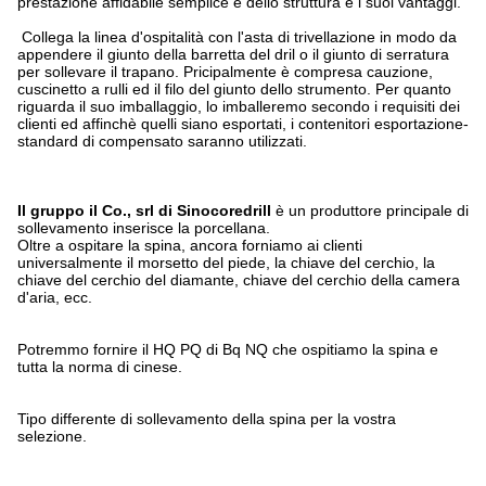
prestazione affidabile semplice e dello struttura è i suoi vantaggi.
Collega la linea d'ospitalità con l'asta di trivellazione in modo da
appendere il giunto della barretta del dril o il giunto di serratura
per sollevare il trapano. Pricipalmente è compresa cauzione,
cuscinetto a rulli ed il filo del giunto dello strumento. Per quanto
riguarda il suo imballaggio, lo imballeremo secondo i requisiti dei
clienti ed affinchè quelli siano esportati, i contenitori esportazione-
standard di compensato saranno utilizzati.
Il gruppo il Co., srl di Sinocoredrill
è un produttore principale di
sollevamento inserisce la porcellana.
Oltre a ospitare la spina, ancora forniamo ai clienti
universalmente il morsetto del piede, la chiave del cerchio, la
chiave del cerchio del diamante, chiave del cerchio della camera
d'aria, ecc.
Potremmo fornire il HQ PQ di Bq NQ che ospitiamo la spina e
tutta la norma di cinese.
Tipo differente di sollevamento della spina per la vostra
selezione.