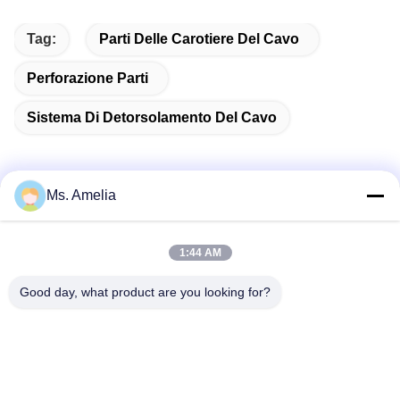
Tag:
Parti Delle Carotiere Del Cavo
Perforazione Parti
Sistema Di Detorsolamento Del Cavo
Ms. Amelia
Contatto rapido
1:44 AM
Indirizzo
Good day, what product are you looking for?
- No, no, no, no.122, Xizhang Road, città di Wuxi, provincia
del Jiangsu, 214413, PR Cina
Telefono
86-18051930311