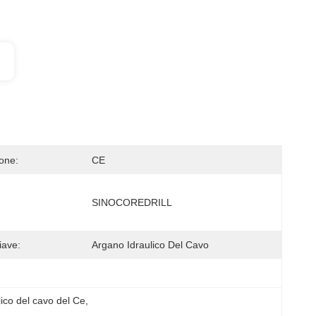
ione:
CE
SINOCOREDRILL
iave:
Argano Idraulico Del Cavo
lico del cavo del Ce
, 