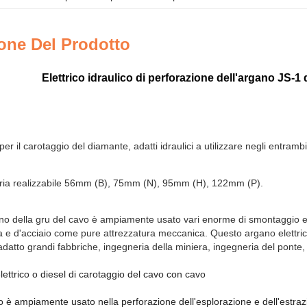
one Del Prodotto
Elettrico idraulico di perforazione dell'argano JS-1
er il carotaggio del diamante, adatti idraulici a utilizzare negli entramb
eria realizzabile 56mm (B), 75mm (N), 95mm (H), 122mm (P)
.
no della gru del cavo è ampiamente usato vari enorme di smontaggio ed
a e d'acciaio come pure attrezzatura meccanica. Questo argano elettric
adatto grandi fabbriche, ingegneria della miniera, ingegneria del ponte,
ettrico o diesel di carotaggio del cavo con cavo
 è ampiamente usato nella perforazione dell'esplorazione e dell'estraz