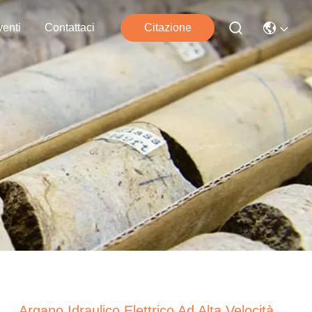
enti
Contattaci
Citazione
Argano Idraulico Elettrico Ad Alta Velocità