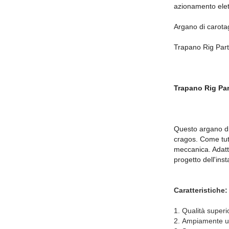
azionamento elet
Argano di carota
Trapano Rig Part
Trapano Rig Pa
Questo argano di 
cragos. Come tutti
meccanica. Adatto
progetto dell'inst
Caratteristiche:
1.
Qualità superi
2.
Ampiamente usa