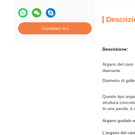
Descrizi
Contattaci ora
Descrizione:
Argano del cavo p
diamante.
Diametro di gall
Questo tipo arga
struttura concret
In una parola, è 
Argano guidato el
L'argano del cavo