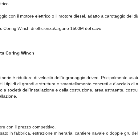
trico.
ggio con il motore elettrico o il motore diesel, adatto a carotaggio d
s Coring Winch di efficienza/argano 1500M del cavo
rts Coring Winch
serie è riduttore di velocità dell'ingranaggio drived. Pricipalmente usat
 i tipi di
di
grandi e struttura e smantellamento concreti e d'acciaio di m
 a società dell'installazione e della costruzione, area estraente, costruz
allazione.
ore con il prezzo competitivo.
to in fabbrica, estrazione mineraria, cantiere navale o doppie gru del 