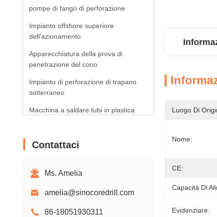
pompe di fango di perforazione
Impianto offshore superiore
dell'azionamento
Informaz
Apparecchiatura della prova di
penetrazione del cono
Informaz
Impianto di perforazione di trapano
sotterraneo
Macchina a saldare tubi in plastica
Luogo Di Origi
Prodotti fotovoltaici solari
Nome:
Contattaci
Aeratori rotatori
CE:
Ms. Amelia
Capacità Di Al
amelia@sinocoredrill.com
Evidenziare:
86-18051930311