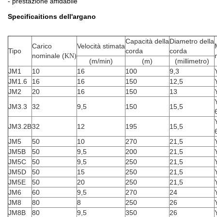
- prestazione affidabile
Specificaitions dell'argano
Capacità della
Diametro della
Carico
Velocità stimata
Tipo
corda
corda
nominale (
KN)
(m/min)
(m)
(millimetro)
JM1
10
16
100
9,3
JM1.6
16
16
150
12,5
JM2
20
16
150
13
JM3.3
32
9,5
150
15,5
JM3.2B
32
12
195
15,5
JM5
50
10
270
21,5
JM5B
50
9,5
200
21,5
JM5C
50
9,5
250
21,5
JM5D
50
15
250
21,5
JM5E
50
20
250
21,5
JM6
60
9,5
270
24
JM8
80
8
250
26
JM8B
80
9,5
350
26