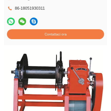
86-18051930311
Contattaci ora