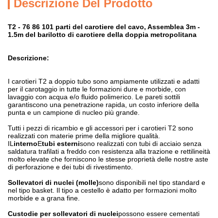
Descrizione Del Prodotto
T2 - 76 86 101 parti del carotiere del cavo, Assemblea 3m -
1.5m del barilotto di carotiere della doppia metropolitana
Descrizione:
I carotieri T2 a doppio tubo sono ampiamente utilizzati e adatti
per il carotaggio in tutte le formazioni dure e morbide, con
lavaggio con acqua e/o fluido polimerico. Le pareti sottili
garantiscono una penetrazione rapida, un costo inferiore della
punta e un campione di nucleo più grande.
Tutti i pezzi di ricambio e gli accessori per i carotieri T2 sono
realizzati con materie prime della migliore qualità.
IL
interno
E
tubi esterni
sono realizzati con tubi di acciaio senza
saldatura trafilati a freddo con resistenza alla trazione e rettilineità
molto elevate che forniscono le stesse proprietà delle nostre aste
di perforazione e dei tubi di rivestimento.
Sollevatori di nuclei (molle)
sono disponibili
nel tipo standard e
nel tipo basket. Il tipo a cestello è adatto per formazioni molto
morbide e a grana fine.
Custodie per sollevatori di nuclei
possono essere cementati