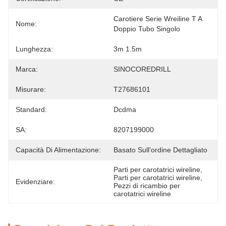
Carotiere Serie Wreiline T A 
Nome:
Doppio Tubo Singolo
Lunghezza:
3m 1.5m
Marca:
SINOCOREDRILL
Misurare:
T27686101
Standard:
Dcdma
SA:
8207199000
Capacità Di Alimentazione:
Basato Sull'ordine Dettagliato
Parti per carotatrici wireline
, 
Parti per carotatrici wireline
, 
Evidenziare:
Pezzi di ricambio per 
carotatrici wireline