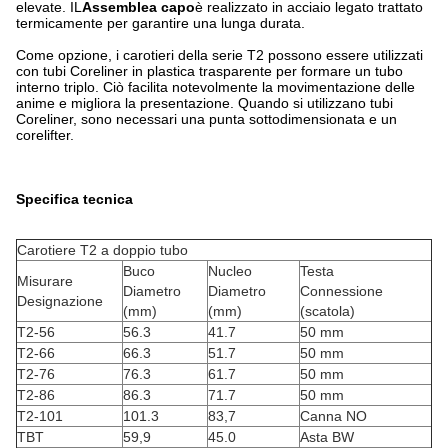
elevate. IL
Assemblea capo
è realizzato in acciaio legato trattato
termicamente per garantire una lunga durata.
Come opzione, i carotieri della serie T2 possono essere utilizzati
con tubi Coreliner in plastica trasparente per formare un tubo
interno triplo. Ciò facilita notevolmente la movimentazione delle
anime e migliora la presentazione. Quando si utilizzano tubi
Coreliner, sono necessari una punta sottodimensionata e un
corelifter.
Specifica tecnica
Carotiere T2 a doppio tubo
Buco
Nucleo
Testa
Misurare
Diametro
Diametro
Connessione
Designazione
(mm)
(mm)
(scatola)
T2-56
56.3
41.7
50 mm
T2-66
66.3
51.7
50 mm
T2-76
76.3
61.7
50 mm
T2-86
86.3
71.7
50 mm
T2-101
101.3
83,7
Canna NO
TBT
59,9
45.0
Asta BW