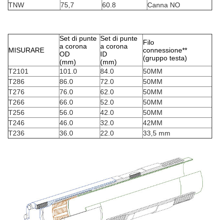
TNW
75,7
60.8
Canna NO
Set di punte
Set di punte
Filo
a corona
a corona
MISURARE
connessione**
OD
ID
(gruppo testa)
(mm)
(mm)
T2101
101.0
84.0
50MM
T286
86.0
72.0
50MM
T276
76.0
62.0
50MM
T266
66.0
52.0
50MM
T256
56.0
42.0
50MM
T246
46.0
32.0
42MM
T236
36.0
22.0
33,5 mm