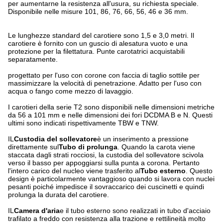
per aumentarne la resistenza all'usura, su richiesta speciale.
Disponibile nelle misure 101, 86, 76, 66, 56, 46 e 36 mm.
Le lunghezze standard del carotiere sono 1,5 e 3,0 metri. Il
carotiere è fornito con un guscio di alesatura vuoto e una
protezione per la filettatura. Punte carotatrici acquistabili
separatamente.
progettato per l'uso con corone con faccia di taglio sottile per
massimizzare la velocità di penetrazione. Adatto per l'uso con
acqua o fango come mezzo di lavaggio.
I carotieri della serie T2 sono disponibili nelle dimensioni metriche
da 56 a 101 mm e nelle dimensioni dei fori DCDMA B e N. Questi
ultimi sono indicati rispettivamente TBW e TNW.
IL
Custodia del sollevatore
è un inserimento a pressione
direttamente sul
Tubo di prolunga
. Quando la carota viene
staccata dagli strati rocciosi, la custodia del sollevatore scivola
verso il basso per appoggiarsi sulla punta a corona. Pertanto
l'intero carico del nucleo viene trasferito al
Tubo esterno
. Questo
design è particolarmente vantaggioso quando si lavora con nuclei
pesanti poiché impedisce il sovraccarico dei cuscinetti e quindi
prolunga la durata del carotiere.
IL
Camera d'aria
e il tubo esterno sono realizzati in tubo d'acciaio
trafilato a freddo con resistenza alla trazione e rettilineità molto