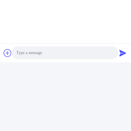
Tag:
Parti Delle Carotiere Del Cavo
Perforazione Parti
Sistema Di Detorsolamento Del Cavo
Photo
Video Call
Audio Call
Contatto rapido