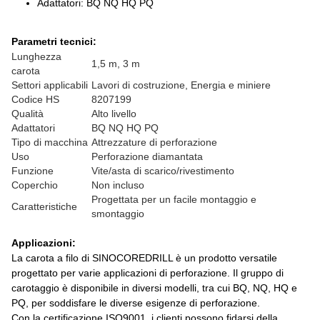
Adattatori: BQ NQ HQ PQ
Parametri tecnici:
Lunghezza
1,5 m, 3 m
carota
Settori applicabili
Lavori di costruzione, Energia e miniere
Codice HS
8207199
Qualità
Alto livello
Adattatori
BQ NQ HQ PQ
Tipo di macchina
Attrezzature di perforazione
Uso
Perforazione diamantata
Funzione
Vite/asta di scarico/rivestimento
Coperchio
Non incluso
Progettata per un facile montaggio e
Caratteristiche
smontaggio
Applicazioni:
La carota a filo di SINOCOREDRILL è un prodotto versatile
progettato per varie applicazioni di perforazione. Il gruppo di
carotaggio è disponibile in diversi modelli, tra cui BQ, NQ, HQ e
PQ, per soddisfare le diverse esigenze di perforazione.
Con la certificazione ISO9001, i clienti possono fidarsi della