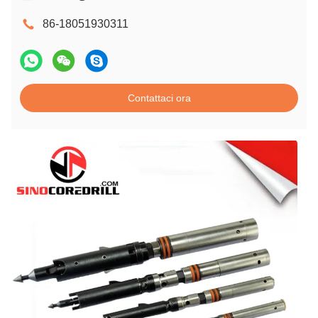
86-18051930311
Contattaci ora